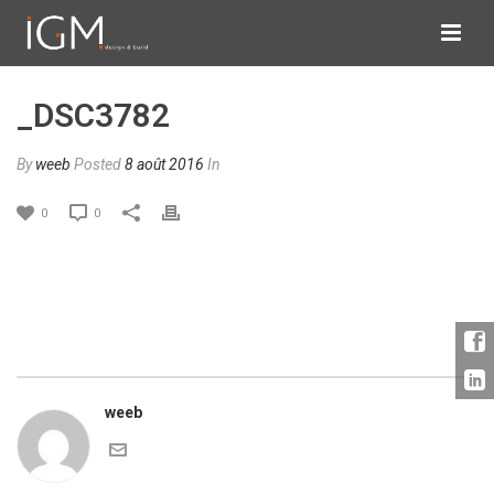
_DSC3782
By
weeb
Posted
8 août 2016
In
0
0
weeb