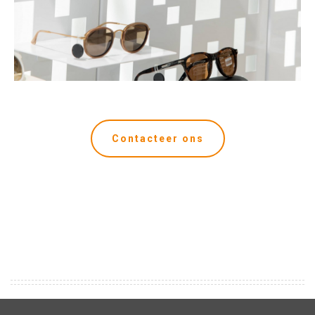
Contacteer ons
Wij verrichten uw winkel design. IGM is een NV , opgericht in 1968 en gevestigd te Brussel. Ook voeren we turn-key inrichtingsprojecten in de retail en B2B sector, alle fasen “in-house”. Doorh